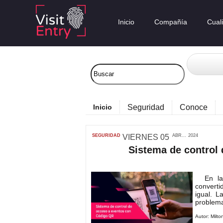
Inicio
Compañía
Cual
Inicio
Seguridad
Conoce
SEGURIDAD
VIERNES
05
ABR...
2024
Sistema de control
En la e
converti
igual. L
problemas
Autor:
Milto