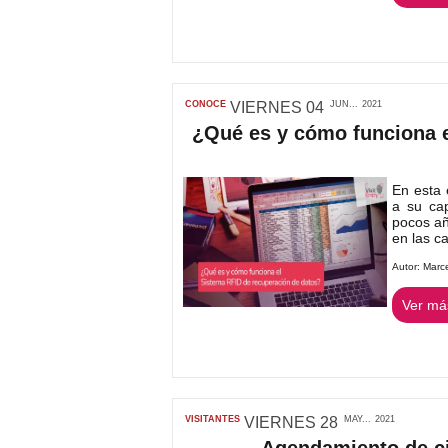
CONOCE
VIERNES
04
JUN...
2021
¿Qué es y cómo funciona e
En esta 
a su ca
pocos añ
en las ca
Autor:
Marc
Ver más
VISITANTES
VIERNES
28
MAY...
2021
Agendamiento de cit