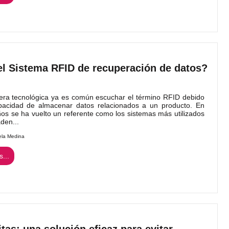
l Sistema RFID de recuperación de datos?
era tecnológica ya es común escuchar el término RFID debido
pacidad de almacenar datos relacionados a un producto. En
os se ha vuelto un referente como los sistemas más utilizados
den...
ela Medina
...
as: una solución eficaz para evitar