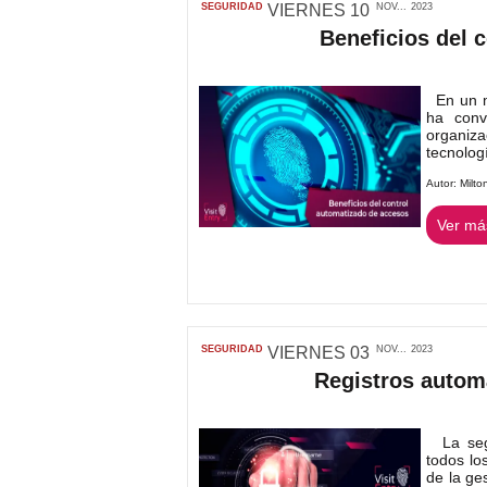
SEGURIDAD
VIERNES
10
NOV...
2023
Beneficios del 
En un mu
ha conv
organiz
tecnologí
Autor:
Milto
Ver más
SEGURIDAD
VIERNES
03
NOV...
2023
Registros autom
La segu
todos lo
de la ge