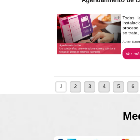
Todas l
instalac
proceso 
se trata,
Autor:
Kare
Ver más
1
2
3
4
5
6
Med