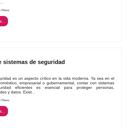
..
n Flórez
...
e sistemas de seguridad
idad es un aspecto crítico en la vida moderna. Ya sea en el
oméstico, empresarial o gubernamental, contar con sistemas
ridad eficientes es esencial para proteger personas,
es y datos. Exist...
n Flórez
...