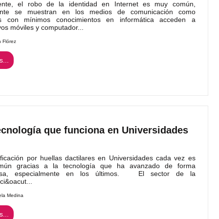
ente, el robo de la identidad en Internet es muy común,
ente se muestran en los medios de comunicación como
s con mínimos conocimientos en informática acceden a
ivos móviles y computador...
n Flórez
...
tecnología que funciona en Universidades
ificación por huellas dactilares en Universidades cada vez es
ún gracias a la tecnología que ha avanzado de forma
nosa, especialmente en los últimos. El sector de la
aci&oacut...
ela Medina
...