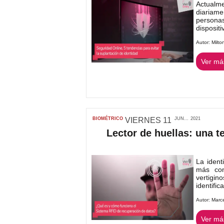
Actualm
diariam
persona
disposit
Autor:
Milto
Ver más
BIOMÉTRICO
VIERNES
11
JUN...
2021
Lector de huellas: una 
La ident
más com
vertigi
identific
Autor:
Marc
Ver más