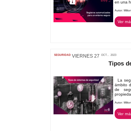
en una h.
Autor:
Milto
Ver más
SEGURIDAD
VIERNES
27
OCT...
2023
Tipos d
La segur
ámbito d
de segu
propiedad
Autor:
Milto
Ver más