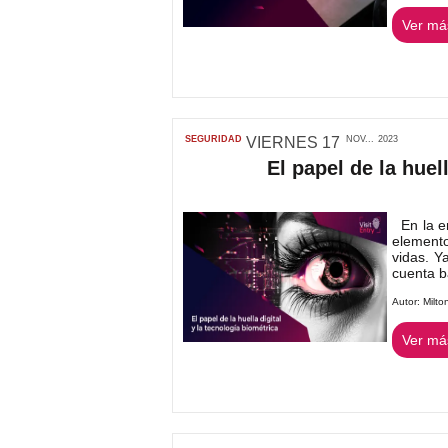
Ver más
SEGURIDAD
VIERNES
17
NOV...
2023
El papel de la huel
En la er
elemento
vidas. Y
cuenta b
Autor:
Milto
Ver más