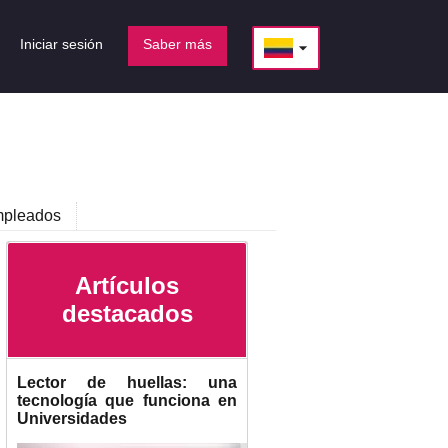
Iniciar sesión
Saber más
arrow_drop_down
pleados
Artículos
destacados
Lector de huellas: una
tecnología que funciona en
Universidades