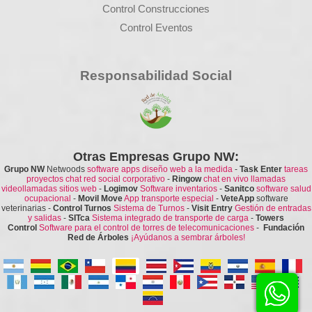
Control Construcciones
Control Eventos
Responsabilidad Social
Otras Empresas Grupo NW:
Grupo NW
Netwoods
software apps diseño web a la medida
-
Task Enter
tareas
proyectos chat red social corporativo
-
Ringow
chat en vivo llamadas
videollamadas sitios web
-
Logimov
Software inventarios
-
Sanitco
software salud
ocupacional
-
Movil Move
App transporte especial
-
VeteApp
software
veterinarias
-
Control Turnos
Sistema de Turnos
-
Visit Entry
Gestión de entradas
y salidas
-
SITca
Sistema integrado de transporte de carga
-
Towers
Control
Software para el control de torres de telecomunicaciones
-
Fundación
Red de Árboles
¡Ayúdanos a sembrar árboles!