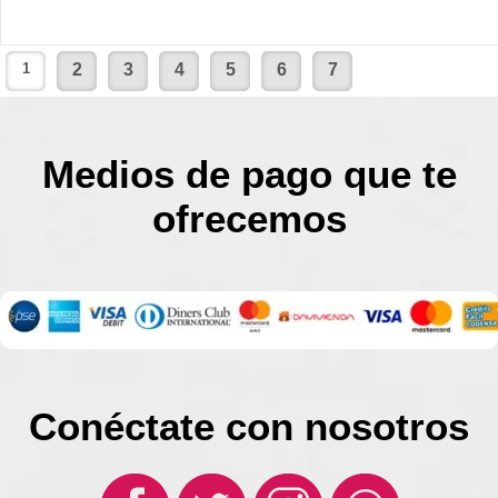
1
2
3
4
5
6
7
Medios de pago que te
ofrecemos
Conéctate con nosotros