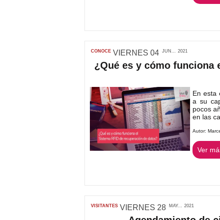
CONOCE
VIERNES
04
JUN...
2021
¿Qué es y cómo funciona e
En esta 
a su ca
pocos añ
en las ca
Autor:
Marc
Ver más
VISITANTES
VIERNES
28
MAY...
2021
Agendamiento de cit