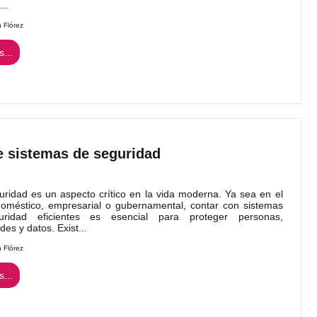
..
n Flórez
...
e sistemas de seguridad
idad es un aspecto crítico en la vida moderna. Ya sea en el
oméstico, empresarial o gubernamental, contar con sistemas
ridad eficientes es esencial para proteger personas,
es y datos. Exist...
n Flórez
...