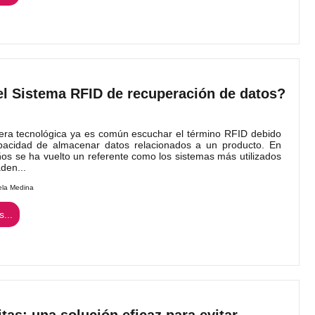
l Sistema RFID de recuperación de datos?
era tecnológica ya es común escuchar el término RFID debido
pacidad de almacenar datos relacionados a un producto. En
os se ha vuelto un referente como los sistemas más utilizados
den...
ela Medina
...
as: una solución eficaz para evitar