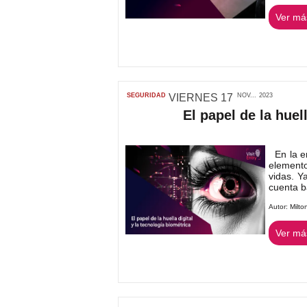
Ver más
SEGURIDAD
VIERNES
17
NOV...
2023
El papel de la huel
En la er
elemento
vidas. Y
cuenta b
Autor:
Milto
Ver más