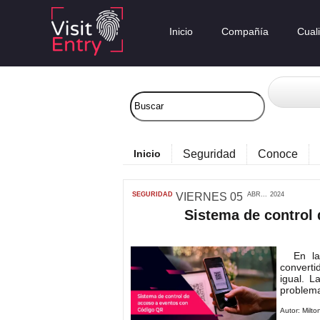
Inicio
Compañía
Cual
Inicio
Seguridad
Conoce
SEGURIDAD
VIERNES
05
ABR...
2024
Sistema de control
En la e
converti
igual. L
problemas
Autor:
Milto