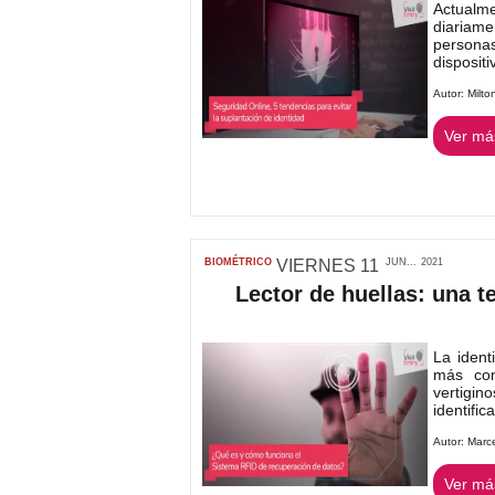
Actualm
diariam
persona
disposit
Autor:
Milto
Ver más
BIOMÉTRICO
VIERNES
11
JUN...
2021
Lector de huellas: una 
La ident
más com
vertigi
identific
Autor:
Marc
Ver más