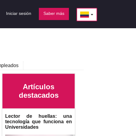
Iniciar sesión
Saber más
arrow_drop_down
pleados
Artículos
destacados
Lector de huellas: una
tecnología que funciona en
Universidades