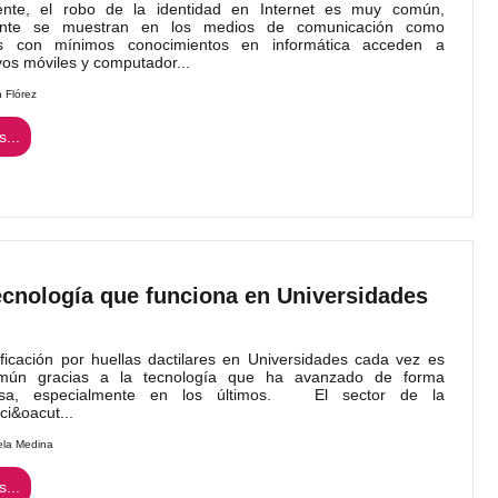
ente, el robo de la identidad en Internet es muy común,
ente se muestran en los medios de comunicación como
s con mínimos conocimientos en informática acceden a
ivos móviles y computador...
n Flórez
...
tecnología que funciona en Universidades
ificación por huellas dactilares en Universidades cada vez es
ún gracias a la tecnología que ha avanzado de forma
nosa, especialmente en los últimos. El sector de la
aci&oacut...
ela Medina
...