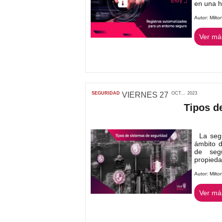
en una h.
Autor:
Milto
Ver más
SEGURIDAD
VIERNES
27
OCT...
2023
Tipos d
La segur
ámbito d
de segu
propiedad
Autor:
Milto
Ver más