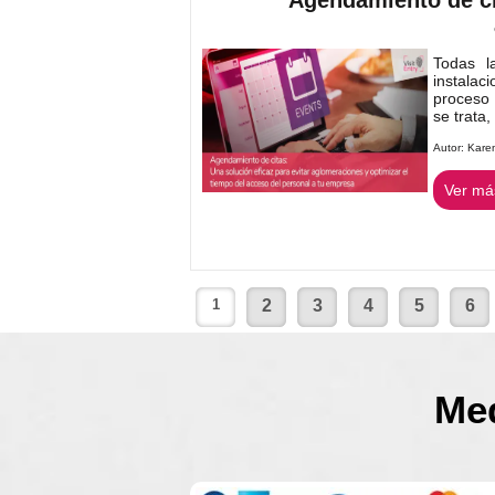
Todas l
instalac
proceso 
se trata,
Autor:
Kare
Ver más
1
2
3
4
5
6
Med