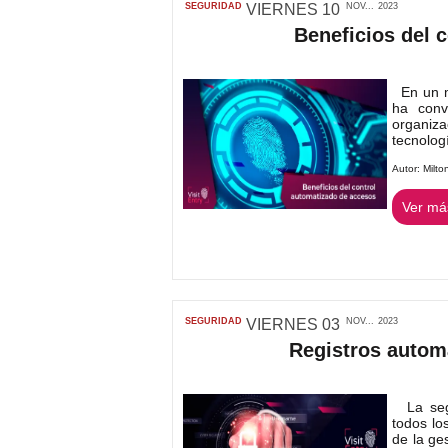
SEGURIDAD
VIERNES
10
NOV...
2023
Beneficios del 
En un mu
ha conv
organiz
tecnologí
Autor:
Milto
Ver más
SEGURIDAD
VIERNES
03
NOV...
2023
Registros autom
La segu
todos lo
de la ge