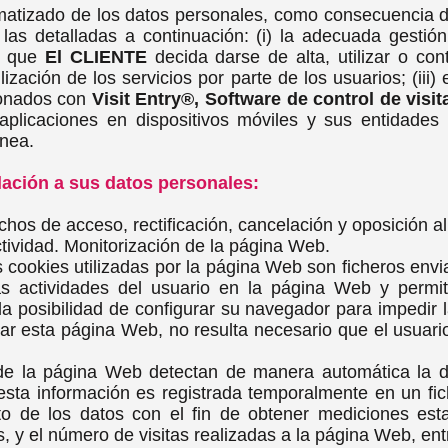
matizado de los datos personales, como consecuencia de
las detalladas a continuación: (i) la adecuada gestión
os que
El CLIENTE
decida darse de alta, utilizar o contr
tilización de los servicios por parte de los usuarios; (iii
ionados con
Visit Entry®, Software de control de visi
plicaciones en dispositivos móviles y sus entidades a
ínea.
lación a sus datos personales:
echos de acceso, rectificación, cancelación y oposición a
tividad. Monitorización de la página Web.
s cookies utilizadas por la página Web son ficheros en
as actividades del usuario en la página Web y permi
la posibilidad de configurar su navegador para impedir 
izar esta página Web, no resulta necesario que el usuari
de la página Web detectan de manera automática la d
esta información es registrada temporalmente en un fic
to de los datos con el fin de obtener mediciones est
 y el número de visitas realizadas a la página Web, ent