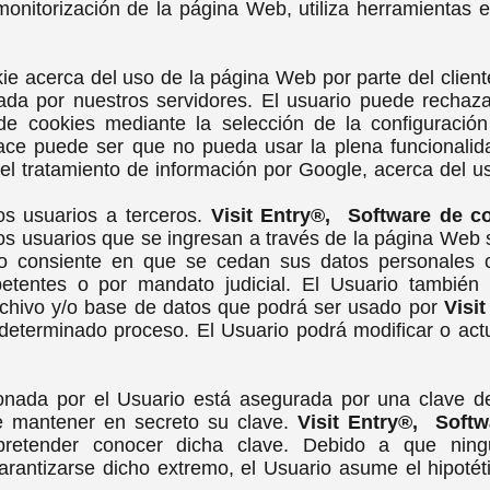
nitorización de la página Web, utiliza herramientas 
ie acerca del uso de la página Web por parte del cliente
ada por nuestros servidores. El usuario puede rechaza
de cookies mediante la selección de la configuració
ce puede ser que no pueda usar la plena funcionalidad
el tratamiento de información por Google, acerca del usu
os usuarios a terceros.
Visit Entry®, Software de co
los usuarios que se ingresan a través de la página Web 
ario consiente en que se cedan sus datos personales
petentes o por mandato judicial. El Usuario tambié
rchivo y/o base de datos que podrá ser usado por
Visi
 determinado proceso. El Usuario podrá modificar o actu
ionada por el Usuario está asegurada por una clave d
de mantener en secreto su clave.
Visit Entry®, Softw
etender conocer dicha clave. Debido a que ningu
antizarse dicho extremo, el Usuario asume el hipotétic