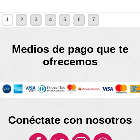
1
2
3
4
5
6
7
Medios de pago que te
ofrecemos
Conéctate con nosotros