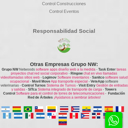
Control Construcciones
Control Eventos
Responsabilidad Social
Otras Empresas Grupo NW:
Grupo NW
Netwoods
software apps diseño web a la medida
-
Task Enter
tareas
proyectos chat red social corporativo
-
Ringow
chat en vivo llamadas
videollamadas sitios web
-
Logimov
Software inventarios
-
Sanitco
software salud
ocupacional
-
Movil Move
App transporte especial
-
VeteApp
software
veterinarias
-
Control Turnos
Sistema de Turnos
-
Visit Entry
Gestión de entradas
y salidas
-
SITca
Sistema integrado de transporte de carga
-
Towers
Control
Software para el control de torres de telecomunicaciones
-
Fundación
Red de Árboles
¡Ayúdanos a sembrar árboles!