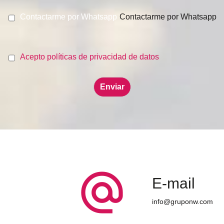
Contactarme por Whatsapp
Contactarme por Whatsapp
Acepto políticas de privacidad de datos
alternate_email
E-mail
info@gruponw.com