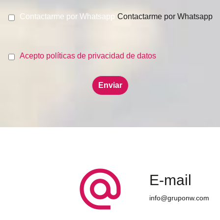
Contactarme por Whatsapp
Contactarme por Whatsapp
Acepto políticas de privacidad de datos
alternate_email
E-mail
info@gruponw.com