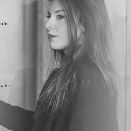
ción
usable