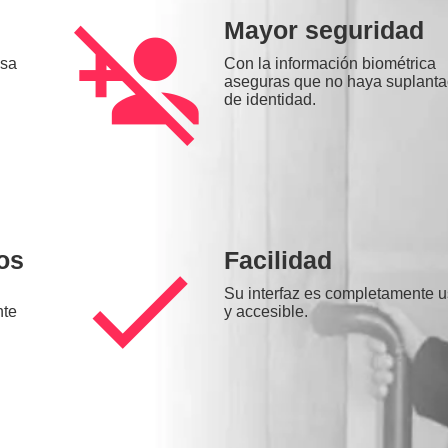
person_add_disabled
Mayor seguridad
esa
Con la información biométrica
aseguras que no haya suplanta
de identidad.
os
check
Facilidad
Su interfaz es completamente 
nte
y accesible.