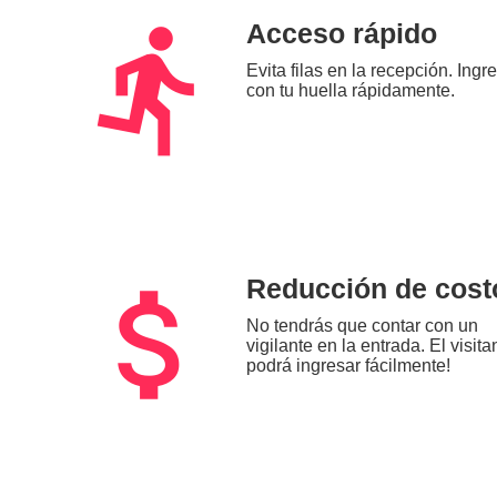
directions_run
Acceso rápido
Evita filas en la recepción. Ingr
con tu huella rápidamente.
attach_money
Reducción de cost
No tendrás que contar con un
vigilante en la entrada. El visita
podrá ingresar fácilmente!