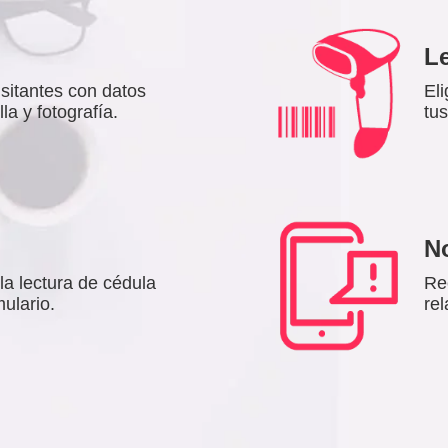
Le
isitantes con datos
El
a y fotografía.
tu
No
 la lectura de cédula
Rec
mulario.
rel