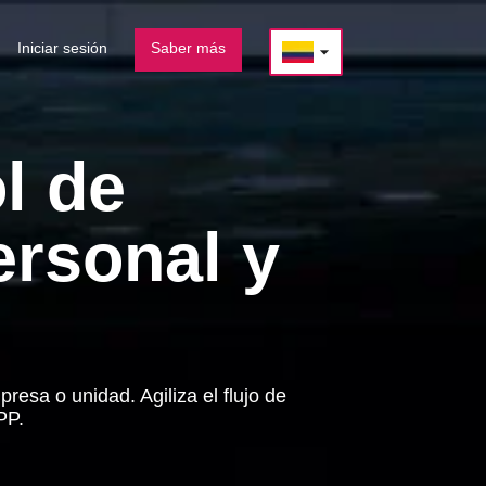
Iniciar sesión
Saber más
arrow_drop_down
l de
ersonal y
resa o unidad. Agiliza el flujo de
PP.