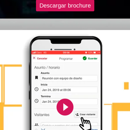
Descargar brochure
play_circle_filled