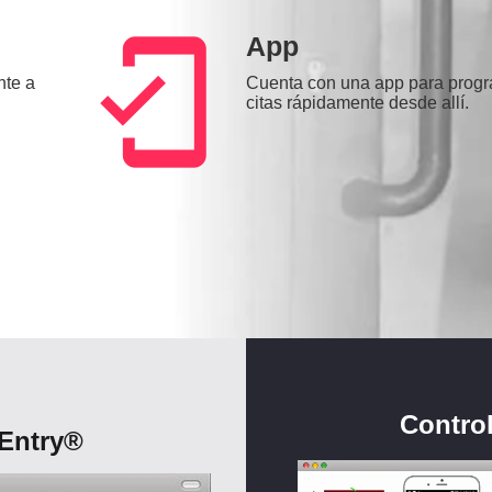
mobile_friendly
App
nte a
Cuenta con una app para prog
citas rápidamente desde allí.
Control
 Entry®