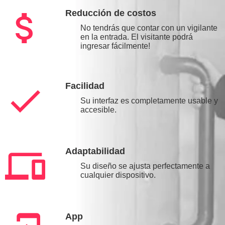
attach_money
Reducción de costos
No tendrás que contar con un vigilante
en la entrada. El visitante podrá
ingresar fácilmente!
check
Facilidad
Su interfaz es completamente usable y
accesible.
phonelink
Adaptabilidad
Su diseño se ajusta perfectamente a
cualquier dispositivo.
App